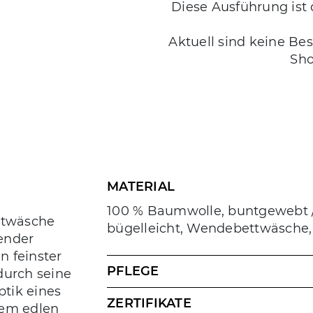
Diese Ausführung ist d
Aktuell sind keine Be
Sho
MATERIAL
100 % Baumwolle, buntgewebt / 
ttwäsche
bügelleicht, Wendebettwäsche, 
tender
n feinster
PFLEGE
durch seine
ptik eines
ZERTIFIKATE
dem edlen