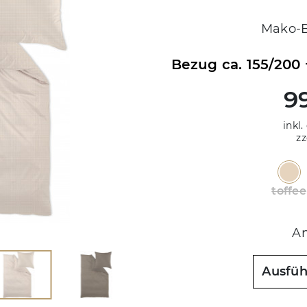
Mako-B
Bezug ca. 155/200
9
inkl.
zz
toffee
An
Ausfü