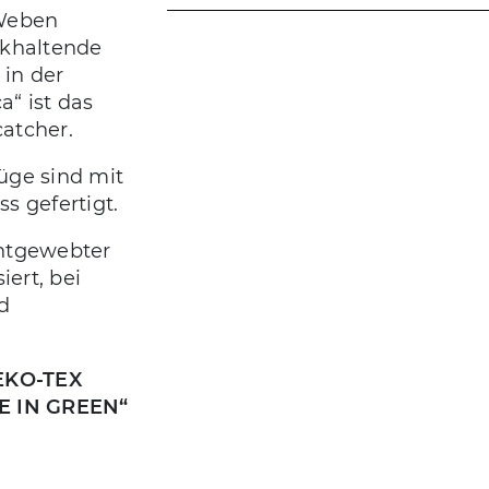
 Weben
ckhaltende
 in der
“ ist das
atcher.
üge sind mit
s gefertigt.
untgewebter
ert, bei
d
EKO-TEX
E IN GREEN“