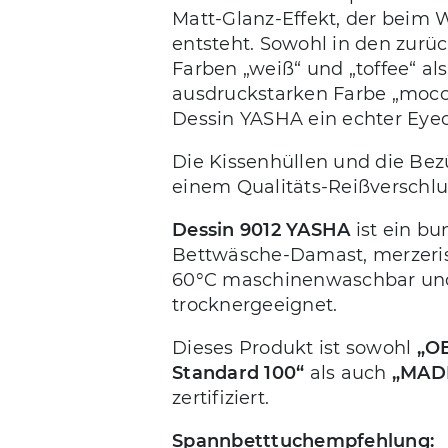
Matt-Glanz-Effekt, der beim
entsteht. Sowohl in den zurü
Farben „weiß“ und „toffee“ als
ausdruckstarken Farbe „mocca
Dessin YASHA ein echter Eyec
Die Kissenhüllen und die Bez
einem Qualitäts-Reißverschlus
Dessin 9012 YASHA
ist ein b
Bettwäsche-Damast, merzerisi
60°C maschinenwaschbar un
trocknergeeignet.
Dieses Produkt ist sowohl
„O
Standard 100“
als auch
„MAD
zertifiziert.
Spannbetttuchempfehlung: