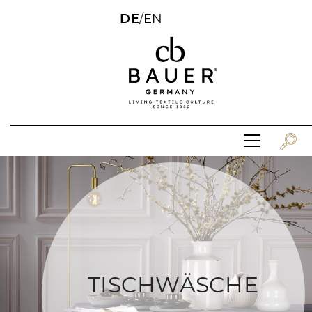
DE
/
EN
TISCHWÄSCHE