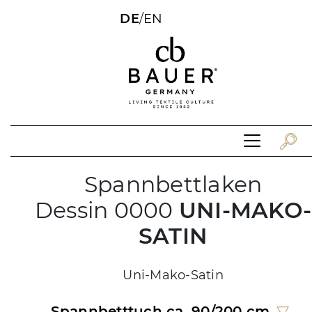
DE
/
EN
Spannbettlaken
Dessin 0000
UNI-MAKO-
SATIN
Uni-Mako-Satin
Spannbetttuch ca. 90/200 cm