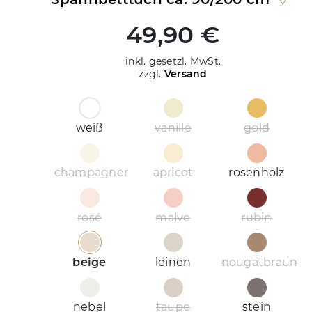
49,90 €
inkl. gesetzl. MwSt.
zzgl.
Versand
weiß
vanille
gold
champagner
apricot
rosenholz
rosé
malve
rubin
beige
leinen
nougatbraun
nebel
taupe
stein