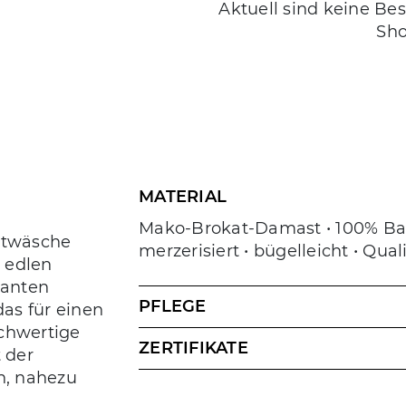
Aktuell sind keine Be
Sho
MATERIAL
Mako-Brokat-Damast • 100% Ba
ttwäsche
merzerisiert • bügelleicht • Qua
 edlen
ganten
PFLEGE
as für einen
ochwertige
ZERTIFIKATE
 der
n, nahezu