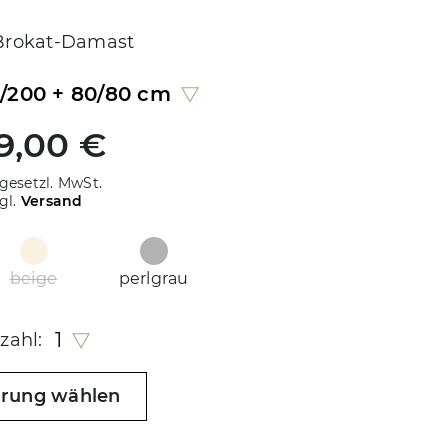
rokat-Damast
5/200 + 80/80 cm
9,00 €
 gesetzl. MwSt.
gl.
Versand
beige
perlgrau
1
zahl:
hrung wählen