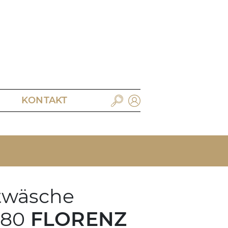
KONTAKT
twäsche
680
FLORENZ