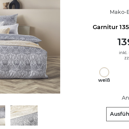
Mako-B
Garnitur 13
13
inkl.
zz
weiß
An
Ausfü